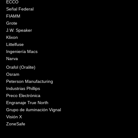
ECCO
Señal Federal
FIAMM
Grote
J.W. Speaker
Klixon
Littelfuse
Ingeniería Macs
Narva
Orafol (Oralite)
Osram
Peterson Manufacturing
Industrias Phillips
Preco Electrónica
Engranaje True North
Grupo de iluminación Vignal
Visión X
ZoneSafe