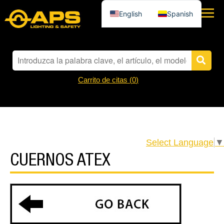
English
Spanish
Carrito de citas (
0
)
Select Language
▼
CUERNOS ATEX