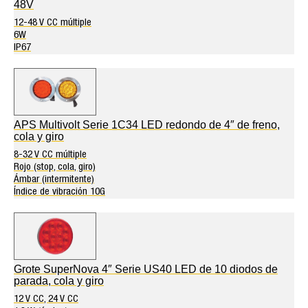
48V
12-48 V CC múltiple
6W
IP67
APS Multivolt Serie 1C34 LED redondo de 4″ de freno,
cola y giro
8-32 V CC múltiple
Rojo (stop, cola, giro)
Ámbar (intermitente)
Índice de vibración 10G
Grote SuperNova 4″ Serie US40 LED de 10 diodos de
parada, cola y giro
12 V CC, 24 V CC