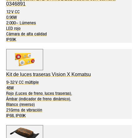
0346891
12 V CC
0.96W
2.000~ Lúmenes
LED rojo
Cámara de alta calidad
IP69K
Kit de luces traseras Vision X Komatsu
9-32 V CC múltiple
48W
Rojo (Luces de freno, luces traseras),
Ámbar (indicador de freno dinámico),
Blanco (reverso)
21Grms de vibración
IP68, IP69K