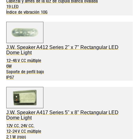
Cabezal y arnés de la luz de cúpula blanca ovalada
19 LED
Índice de vibración 10G
J.W. Speaker A412 Series 2" x 7" Rectangular LED
Dome Light
12-48 V CC múltiple
6W
Soporte de perfil bajo
IP67
J.W. Speaker A417 Series 5" x 8" Rectangular LED
Dome Light
12V CC, 24V CC,
12-24 V CC múltiple
2,1 W (rojo)