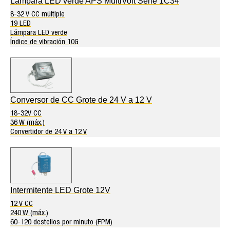
Lámpara LED verde APS MultiVolt Serie 1C34
8-32 V CC múltiple
19 LED
Lámpara LED verde
Índice de vibración 10G
Conversor de CC Grote de 24 V a 12 V
18-32V CC
36 W (máx.)
Convertidor de 24 V a 12 V
Intermitente LED Grote 12V
12 V CC
240 W (máx.)
60-120 destellos por minuto (FPM)