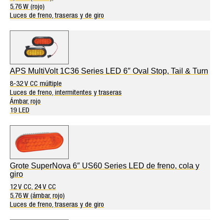
5,76 W (rojo)
Luces de freno, traseras y de giro
APS MultiVolt 1C36 Series LED 6″ Oval Stop, Tail & Turn
8-32 V CC múltiple
Luces de freno, intermitentes y traseras
Ámbar, rojo
19 LED
Grote SuperNova 6″ US60 Series LED de freno, cola y
giro
12 V CC, 24 V CC
5,76 W (ámbar, rojo)
Luces de freno, traseras y de giro