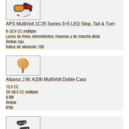
APS MultiVolt 1C35 Series 3×5 LED Stop, Tail & Turn
8-32 V CC múltiple
Luces de freno, intermitentes, traseras y de marcha atrás
Ámbar, rojo
Índice de vibración 10G
Altavoz J.W. A206 MultiVolt Doble Cara
12 V CC,
24-38 V CC múltiple
6.9W
Ámbar
IP66