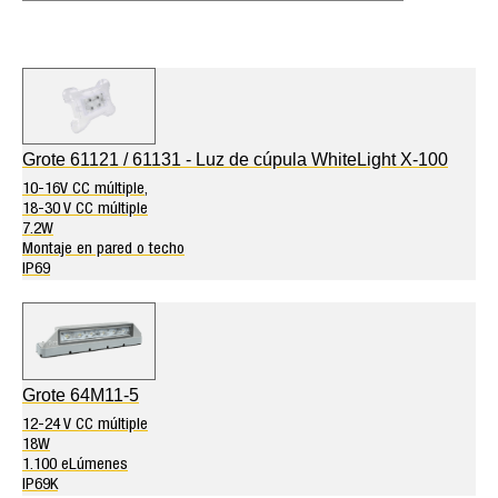
Grote 61121 / 61131 - Luz de cúpula WhiteLight X-100
10-16V CC múltiple,
18-30 V CC múltiple
7.2W
Montaje en pared o techo
IP69
Grote 64M11-5
12-24 V CC múltiple
18W
1.100 eLúmenes
IP69K