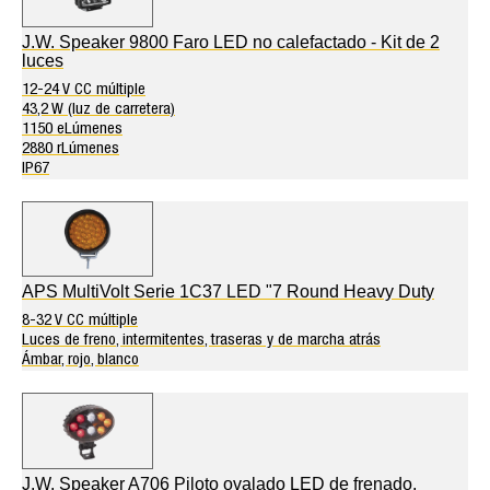
J.W. Speaker 9800 Faro LED no calefactado - Kit de 2
luces
12-24 V CC múltiple
43,2 W (luz de carretera)
1150 eLúmenes
2880 rLúmenes
IP67
APS MultiVolt Serie 1C37 LED "7 Round Heavy Duty
8-32 V CC múltiple
Luces de freno, intermitentes, traseras y de marcha atrás
Ámbar, rojo, blanco
J.W. Speaker A706 Piloto ovalado LED de frenado,