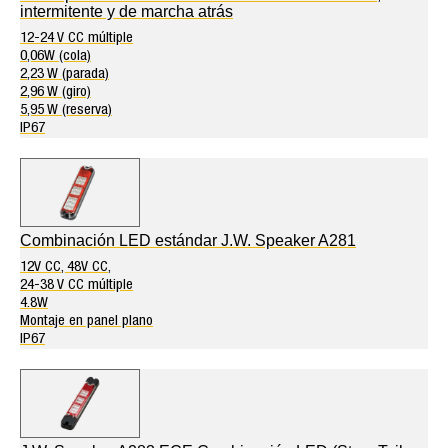
intermitente y de marcha atrás
12-24 V CC múltiple
0,06W (cola)
2,23 W (parada)
2,96 W (giro)
5,95 W (reserva)
IP67
Combinación LED estándar J.W. Speaker A281
12V CC, 48V CC,
24-38 V CC múltiple
4.8W
Montaje en panel plano
IP67