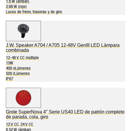
1,8 W (ámbar),
2,88 W (rojo)
Luces de freno, traseras y de giro
J.W. Speaker A704 / A705 12-48V GenIII LED Lámpara
combinada
12-48 V CC múltiple
15W
400 eLúmenes
500 rLúmenes
IP67
Grote SuperNova 4″ Serie US40 LED de patrón completo
de parada, cola, giro
12 V CC, 24 V CC
8,52 W (ámbar),