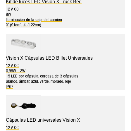
Kit de luces LED Vision X Truck Bed
12 V CC
8W
Iluminación de la caja del camión
3′ (91cm), 4′ (122cm)
Vision X Cápsulas LED Billet Universales
12 V CC
0,96W - 3W
15 LED por cápsula, carcasa de 3 cápsulas
Blanco, ámbar, azul, verde, morado, rojo
IP67
Cápsulas LED universales Vision X
12 V CC