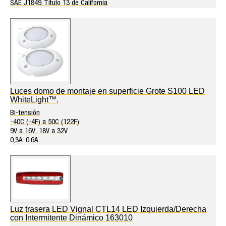
SAE J1849, Título 13 de California
Luces domo de montaje en superficie Grote S100 LED
WhiteLight™.
Bi-tensión
-40C (-4F) a 50C (122F)
9V a 16V; 18V a 32V
0,3A-0,6A
Luz trasera LED Vignal CTL14 LED Izquierda/Derecha
con Intermitente Dinámico 163010