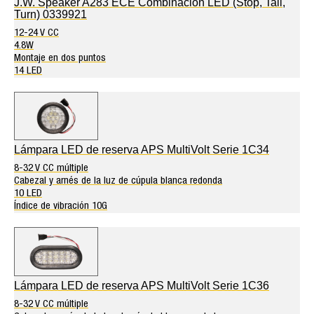
J.W. Speaker A283 ECE Combinación LED (Stop, Tail,
Turn) 0339921
12-24 V CC
4.8W
Montaje en dos puntos
14 LED
Lámpara LED de reserva APS MultiVolt Serie 1C34
8-32 V CC múltiple
Cabezal y arnés de la luz de cúpula blanca redonda
10 LED
Índice de vibración 10G
Lámpara LED de reserva APS MultiVolt Serie 1C36
8-32 V CC múltiple