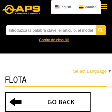
English
Spanish
Carrito de citas (
0
)
Select Language
▼
FLOTA