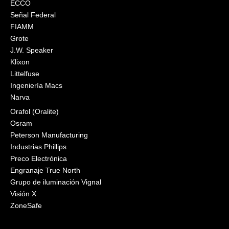
ECCO
Señal Federal
FIAMM
Grote
J.W. Speaker
Klixon
Littelfuse
Ingeniería Macs
Narva
Orafol (Oralite)
Osram
Peterson Manufacturing
Industrias Phillips
Preco Electrónica
Engranaje True North
Grupo de iluminación Vignal
Visión X
ZoneSafe