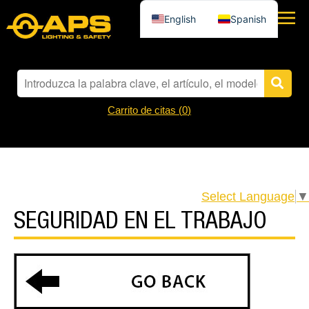
English
Spanish
Carrito de citas (
0
)
Select Language
▼
SEGURIDAD EN EL TRABAJO