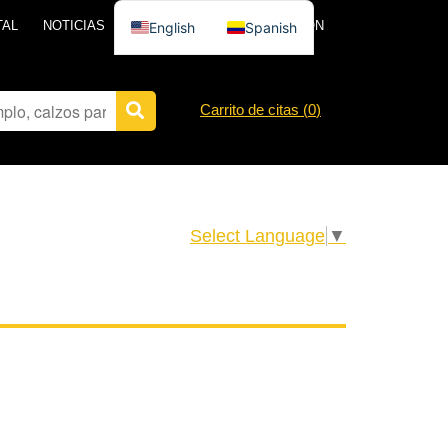
TAL
NOTICIAS
PÓNGASE EN CONTACTO CON
English
Spanish
Carrito de citas (
0
)
Select Language
▼