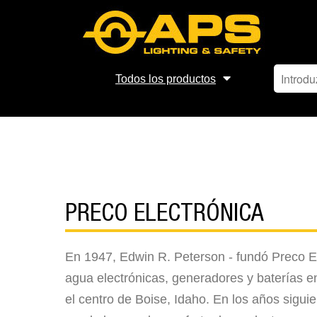
Todos los productos
PRECO ELECTRÓNICA
En 1947, Edwin R. Peterson - fundó Preco E
agua electrónicas, generadores y baterías en
el centro de Boise, Idaho. En los años sigu