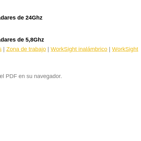
Radares de 24Ghz
adares de 5,8Ghz
s
|
Zona de trabajo
|
WorkSight inalámbrico
|
WorkSight
r el PDF en su navegador.