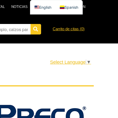
TAL
NOTICIAS
PÓNGASE EN CONTACTO CON
English
Spanish
Carrito de citas (
0
)
Select Language
▼