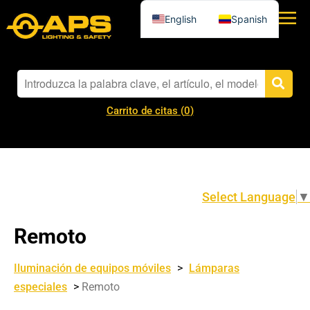
English
Spanish
Carrito de citas (
0
)
Select Language
▼
Remoto
Iluminación de equipos móviles
>
Lámparas
especiales
>
Remoto