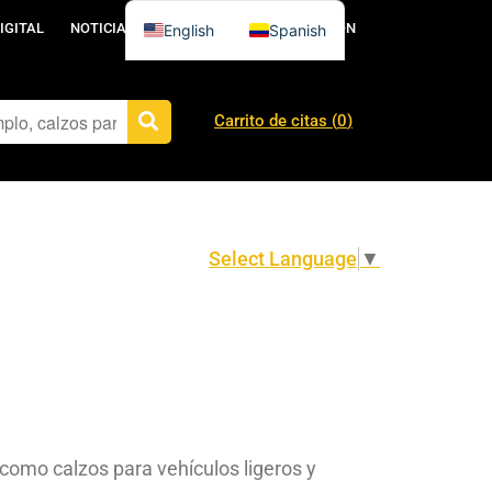
IGITAL
NOTICIAS
PÓNGASE EN CONTACTO CON
English
Spanish
Carrito de citas (
0
)
Select Language
▼
como calzos para vehículos ligeros y