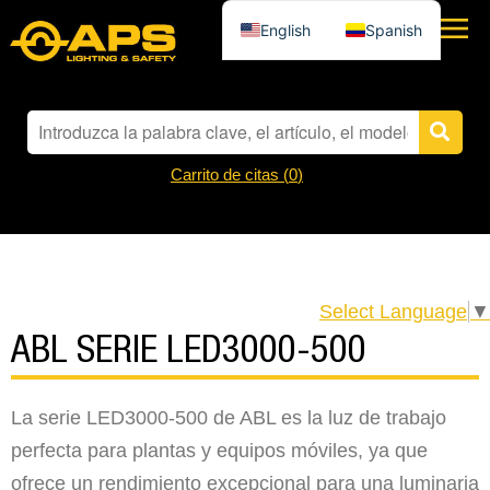
English
Spanish
Carrito de citas (
0
)
Select Language
▼
ABL SERIE LED3000-500
La serie LED3000-500 de ABL es la luz de trabajo
perfecta para plantas y equipos móviles, ya que
ofrece un rendimiento excepcional para una luminaria