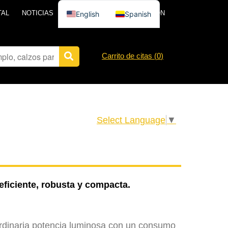
TAL
NOTICIAS
PÓNGASE EN CONTACTO CON
English
Spanish
Carrito de citas (
0
)
Select Language
▼
ficiente, robusta y compacta.
aordinaria potencia luminosa con un consumo