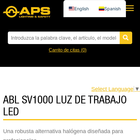
English
Spanish
Carrito de citas (
0
)
Select Language
▼
ABL SV1000 LUZ DE TRABAJO
LED
Una robusta alternativa halógena diseñada para