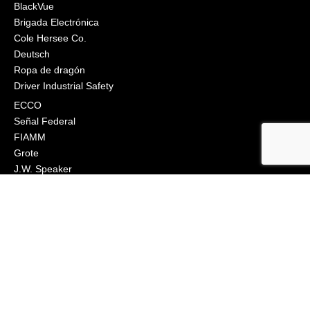
BlackVue
Brigada Electrónica
Cole Hersee Co.
Deutsch
Ropa de dragón
Driver Industrial Safety
ECCO
Señal Federal
FIAMM
Grote
J.W. Speaker
Klixon
Littelfuse
Ingeniería Macs
Narva
Orafol (Oralite)
Osram
Peterson Manufacturing
Industrias Phillips