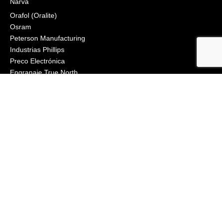
Narva
Orafol (Oralite)
Osram
Peterson Manufacturing
Industrias Phillips
Preco Electrónica
Engranaje True North
Grupo de iluminación Vignal
Visión X
ZoneSafe
2021, APS Lighting & Safety. Todos los derechos reservados
BOLETÍN
CONECTAR
Haga clic para inscribirse