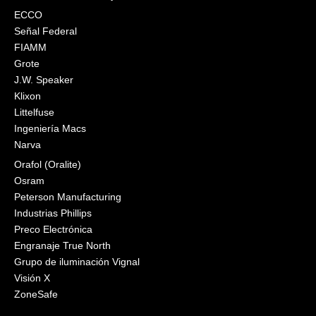
ECCO
Señal Federal
FIAMM
Grote
J.W. Speaker
Klixon
Littelfuse
Ingeniería Macs
Narva
Orafol (Oralite)
Osram
Peterson Manufacturing
Industrias Phillips
Preco Electrónica
Engranaje True North
Grupo de iluminación Vignal
Visión X
ZoneSafe