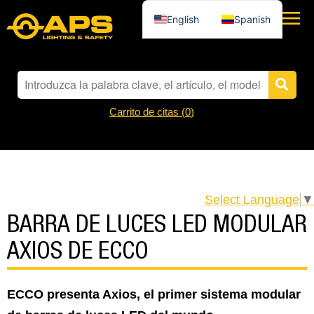
English
Spanish
Carrito de citas (
0
)
Select Language
▼
BARRA DE LUCES LED MODULAR
AXIOS DE ECCO
ECCO presenta Axios, el primer sistema modular