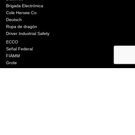
Brigada Electrónica
Cole Hersee Co.
Deutsch
Ropa de dragón
Driver Industrial Safety
ECCO
Señal Federal
FIAMM
Grote
J.W. Speaker
Klixon
Littelfuse
Ingeniería Macs
Narva
Orafol (Oralite)
Osram
Peterson Manufacturing
Industrias Phillips
Preco Electrónica