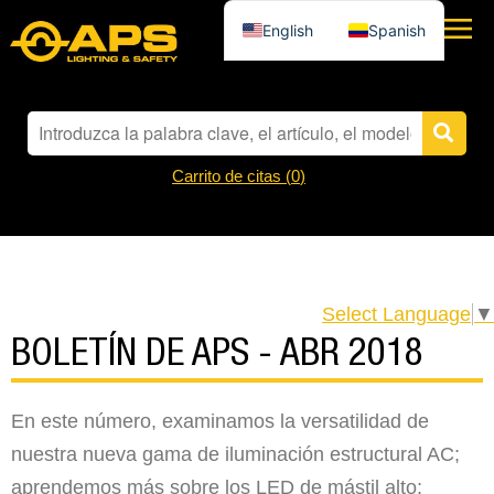
English
Spanish
Carrito de citas (
0
)
Select Language
▼
BOLETÍN DE APS - ABR 2018
En este número, examinamos la versatilidad de
nuestra nueva gama de iluminación estructural AC;
aprendemos más sobre los LED de mástil alto;