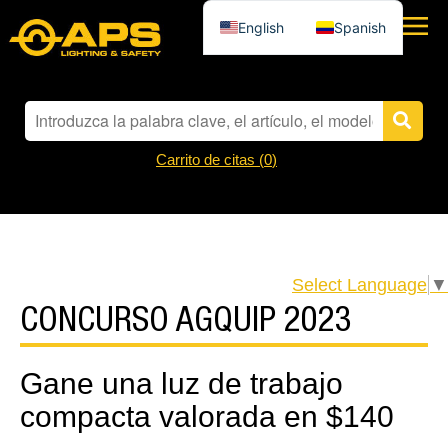
English
Spanish
Carrito de citas (
0
)
Select Language
▼
CONCURSO AGQUIP 2023
Gane una luz de trabajo
compacta valorada en $140