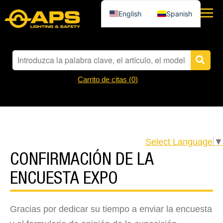
English
Spanish
Carrito de citas (
0
)
Select Language
▼
CONFIRMACIÓN DE LA
ENCUESTA EXPO
Gracias por dedicar su tiempo a enviar la encuesta