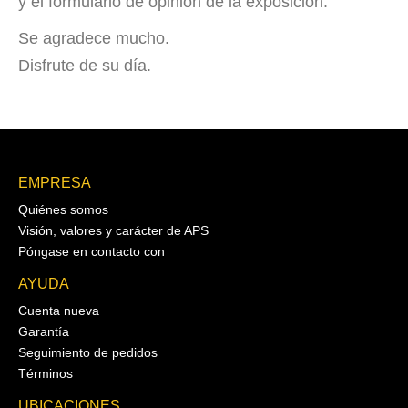
y el formulario de opinión de la exposición.
Se agradece mucho.
Disfrute de su día.
EMPRESA
Quiénes somos
Visión, valores y carácter de APS
Póngase en contacto con
AYUDA
Cuenta nueva
Garantía
Seguimiento de pedidos
Términos
UBICACIONES