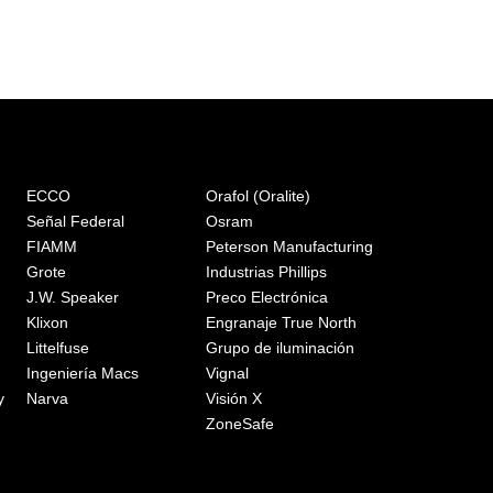
ECCO
Orafol (Oralite)
Señal Federal
Osram
FIAMM
Peterson Manufacturing
Grote
Industrias Phillips
J.W. Speaker
Preco Electrónica
Klixon
Engranaje True North
Littelfuse
Grupo de iluminación
Ingeniería Macs
Vignal
y
Narva
Visión X
ZoneSafe