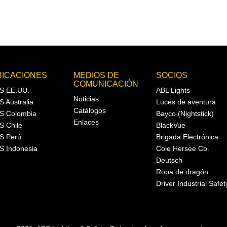
BICACIONES
MEDIOS DE
SOCIOS
COMUNICACIÓN
S EE.UU.
ABL Lights
Noticias
S Australia
Luces de aventura
Catálogos
S Colombia
Bayco (Nightstick)
Enlaces
S Chile
BlackVue
S Perú
Brigada Electrónica
S Indonesia
Cole Hersee Co.
Deutsch
Ropa de dragón
Driver Industrial Safet