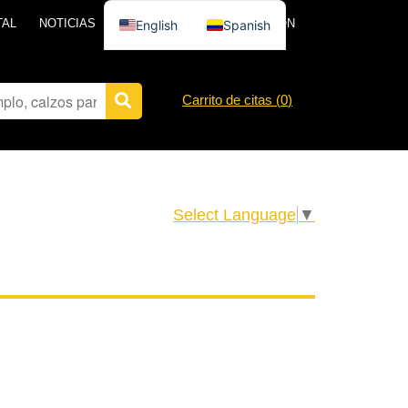
TAL
NOTICIAS
PÓNGASE EN CONTACTO CON
English
Spanish
Carrito de citas (
0
)
Select Language
▼