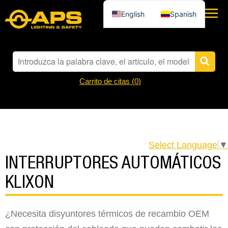
English
Spanish
Carrito de citas (
0
)
Select Language
▼
INTERRUPTORES AUTOMÁTICOS
KLIXON
¿Necesita disyuntores térmicos de recambio OEM