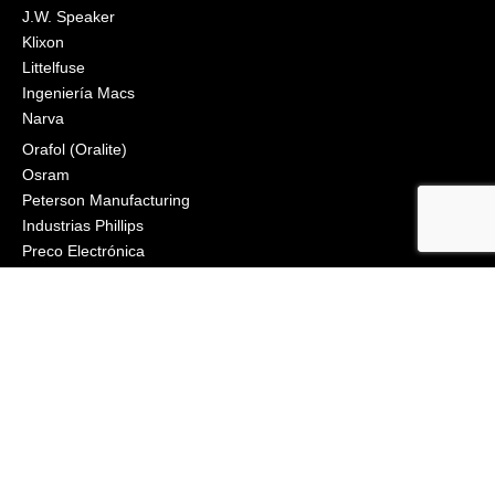
J.W. Speaker
Klixon
Littelfuse
Ingeniería Macs
Narva
Orafol (Oralite)
Osram
Peterson Manufacturing
Industrias Phillips
Preco Electrónica
Engranaje True North
Grupo de iluminación Vignal
Visión X
ZoneSafe
2021, APS Lighting & Safety. Todos los derechos reservados
BOLETÍN
CONECTAR
Haga clic para inscribirse