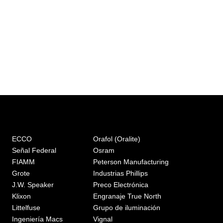
ECCO
Orafol (Oralite)
Señal Federal
Osram
FIAMM
Peterson Manufacturing
Grote
Industrias Phillips
J.W. Speaker
Preco Electrónica
Klixon
Engranaje True North
Littelfuse
Grupo de iluminación
Ingeniería Macs
Vignal