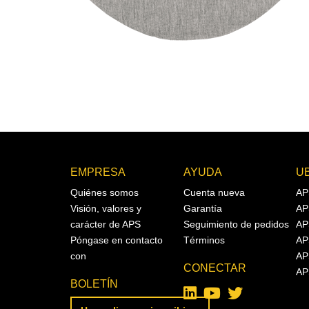
EMPRESA
AYUDA
U
Quiénes somos
Cuenta nueva
AP
Visión, valores y
Garantía
AP
carácter de APS
Seguimiento de pedidos
AP
Póngase en contacto
Términos
AP
con
AP
CONECTAR
AP
BOLETÍN