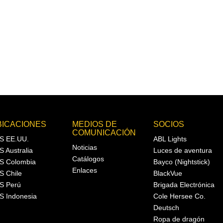
BICACIONES
MEDIOS DE
SOCIOS
COMUNICACIÓN
S EE.UU.
ABL Lights
Noticias
S Australia
Luces de aventura
Catálogos
S Colombia
Bayco (Nightstick)
Enlaces
S Chile
BlackVue
S Perú
Brigada Electrónica
S Indonesia
Cole Hersee Co.
Deutsch
Ropa de dragón