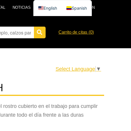
TAL
NOTICIAS
PÓNGASE EN CONTACTO CON
English
Spanish
Carrito de citas (
0
)
Select Language
▼
H
 rostro cubierto en el trabajo para cumplir
urante todo el día frente a las duras