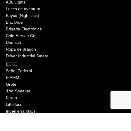
ABL Lights
Luces de aventura
Bayco (Nightstick)
BlackVue
Brigada Electrónica
Cole Hersee Co.
Deutsch
Ropa de dragón
Driver Industrial Safety
ECCO
Señal Federal
FIAMM
Grote
J.W. Speaker
Klixon
Littelfuse
Ingeniería Macs
Narva
Orafol (Oralite)