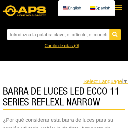
English
Spanish
Carrito de citas (
0
)
Select Language
▼
BARRA DE LUCES LED ECCO 11
SERIES REFLEXL NARROW
¿Por qué considerar esta barra de luces para su