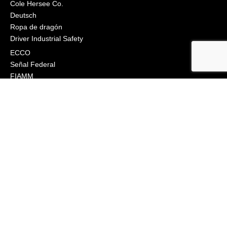
Cole Hersee Co.
Deutsch
Ropa de dragón
Driver Industrial Safety
ECCO
Señal Federal
FIAMM
Grote
J.W. Speaker
Klixon
Littelfuse
Ingeniería Macs
Narva
Orafol (Oralite)
Osram
Peterson Manufacturing
Industrias Phillips
Preco Electrónica
Engranaje True North