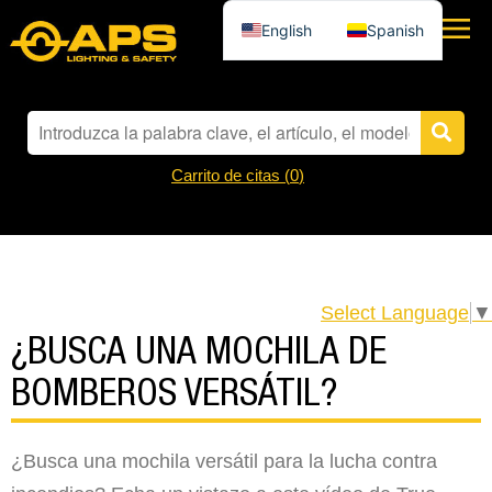
English
Spanish
Carrito de citas (
0
)
Select Language
▼
¿BUSCA UNA MOCHILA DE
BOMBEROS VERSÁTIL?
¿Busca una mochila versátil para la lucha contra