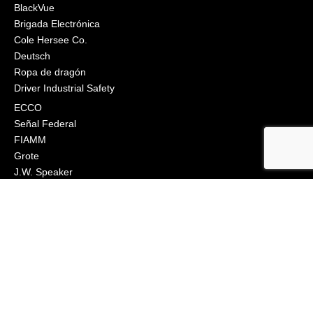
BlackVue
Brigada Electrónica
Cole Hersee Co.
Deutsch
Ropa de dragón
Driver Industrial Safety
ECCO
Señal Federal
FIAMM
Grote
J.W. Speaker
Klixon
Littelfuse
Ingeniería Macs
Narva
Orafol (Oralite)
Osram
Peterson Manufacturing
Industrias Phillips