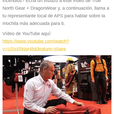
incendios? Echa un vistazo a este vídeo de True
North Gear + DragonWear y, a continuación, llama a
tu representante local de APS para hablar sobre la
mochila más adecuada para ti.
Vídeo de YouTube aquí:
https://www.youtube.com/watch?
v=USyzRkjqr48&feature=share