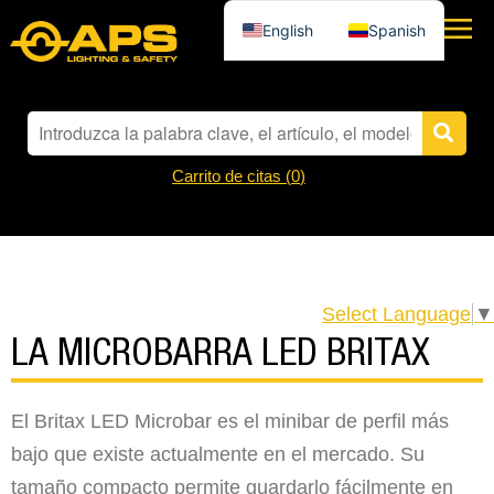
English
Spanish
Carrito de citas (
0
)
Select Language
▼
LA MICROBARRA LED BRITAX
El Britax LED Microbar es el minibar de perfil más
bajo que existe actualmente en el mercado. Su
tamaño compacto permite guardarlo fácilmente en