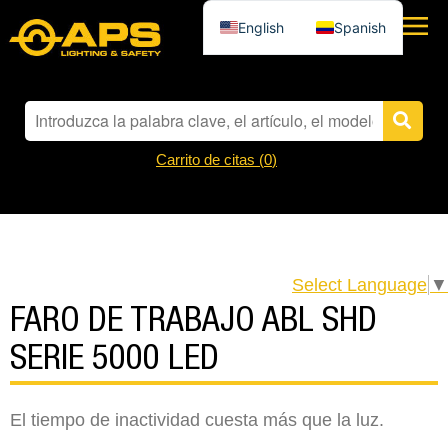
English
Spanish
Carrito de citas (
0
)
Select Language
▼
FARO DE TRABAJO ABL SHD
SERIE 5000 LED
El tiempo de inactividad cuesta más que la luz.