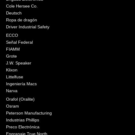
Cole Hersee Co.
Deutsch
Ropa de dragón
Driver Industrial Safety
ECCO
Señal Federal
FIAMM
Grote
J.W. Speaker
Klixon
Littelfuse
Ingeniería Macs
Narva
Orafol (Oralite)
Osram
Peterson Manufacturing
Industrias Phillips
Preco Electrónica
Engranaje True North