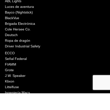
ABL Lights
Luces de aventura
Bayco (Nightstick)
BlackVue
Brigada Electrónica
Cole Hersee Co.
Deutsch
Ropa de dragón
Driver Industrial Safety
ECCO
Señal Federal
FIAMM
Grote
J.W. Speaker
Klixon
Littelfuse
Ingeniería Macs
Narva
Orafol (Oralite)