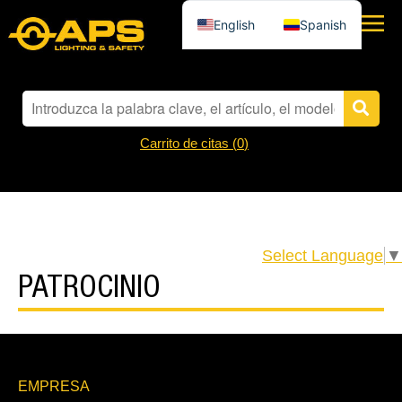
English
Spanish
Carrito de citas (
0
)
Select Language
▼
PATROCINIO
EMPRESA