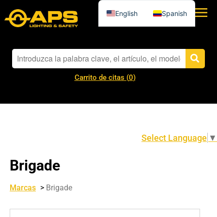
English
Spanish
Carrito de citas (
0
)
Select Language
▼
Brigade
Marcas
>
Brigade