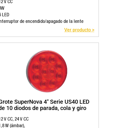
12 V CC
3W
6 LED
Interruptor de encendido/apagado de la lente
Ver producto >
Grote SuperNova 4″ Serie US40 LED
de 10 diodos de parada, cola y giro
12 V CC, 24 V CC
1,8 W (ámbar),