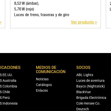
8,52 W (ámbar),
5,76 W (rojo)
Luces de freno, traseras y de giro
>
Ver producto >
ICACIONES
MEDIOS DE
SOCIOS
COMUNICACIÓN
S EE.UU.
ABL Lights
Noticias
S Australia
Luces de aventura
Catálogos
S Colombia
Bayco (Nightstick)
Enlaces
S Chile
BlackVue
S Perú
Brigada Electrónica
S Indonesia
Cole Hersee Co.
Deutsch