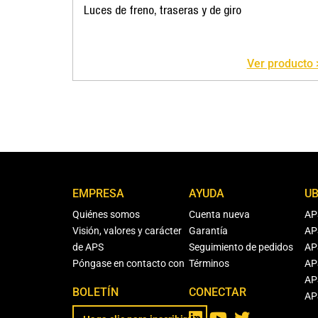
Luces de freno, traseras y de giro
Ver producto 
EMPRESA
AYUDA
UB
Quiénes somos
Cuenta nueva
AP
Visión, valores y carácter
Garantía
AP
de APS
Seguimiento de pedidos
AP
Póngase en contacto con
Términos
AP
AP
BOLETÍN
CONECTAR
AP