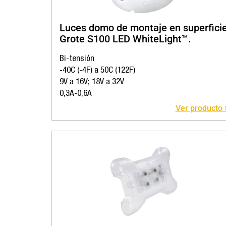
Luces domo de montaje en superfici
Grote S100 LED WhiteLight™.
Bi-tensión
-40C (-4F) a 50C (122F)
9V a 16V; 18V a 32V
0,3A-0,6A
Ver producto 