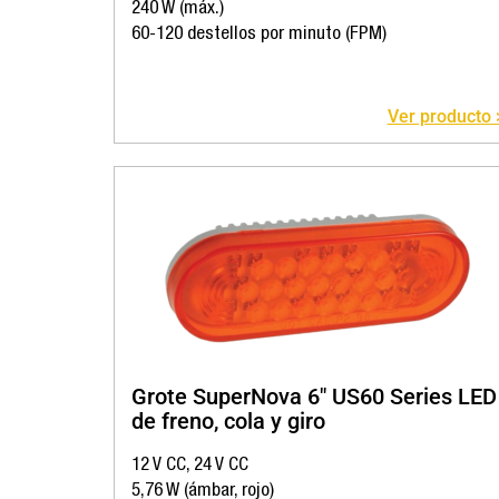
240 W (máx.)
60-120 destellos por minuto (FPM)
Ver producto 
Grote SuperNova 6″ US60 Series LED
de freno, cola y giro
12 V CC, 24 V CC
5,76 W (ámbar, rojo)