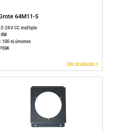
Grote 64M11-5
12-24 V CC múltiple
18W
1.100 eLúmenes
IP69K
Ver producto >