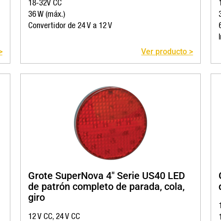
18-32V CC
36 W (máx.)
Convertidor de 24 V a 12 V
>
Ver producto >
Grote SuperNova 4″ Serie US40 LED
de patrón completo de parada, cola,
giro
12 V CC, 24 V CC