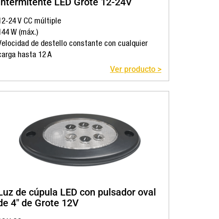
Intermitente LED Grote 12-24V
12-24 V CC múltiple
144 W (máx.)
Velocidad de destello constante con cualquier
carga hasta 12 A
Ver producto >
Luz de cúpula LED con pulsador oval
de 4″ de Grote 12V