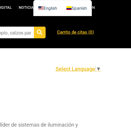
IGITAL
NOTICIAS
PÓNGASE EN CONTACTO CON
English
Spanish
Carrito de citas (
0
)
Select Language
▼
 líder de sistemas de iluminación y