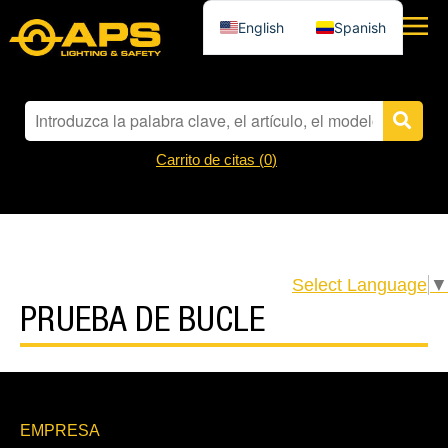
English
Spanish
Carrito de citas (
0
)
Select Language
▼
PRUEBA DE BUCLE
EMPRESA