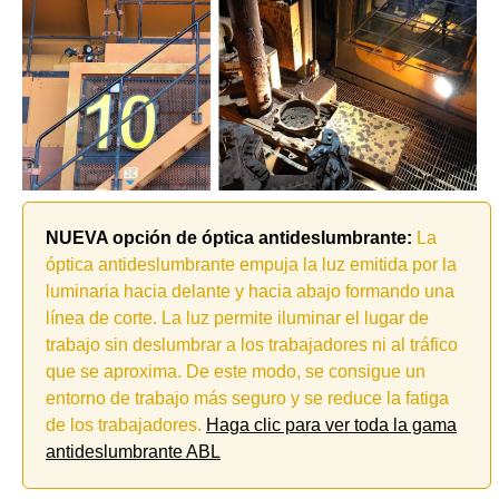
NUEVA opción de óptica antideslumbrante:
La
óptica antideslumbrante empuja la luz emitida por la
luminaria hacia delante y hacia abajo formando una
línea de corte. La luz permite iluminar el lugar de
trabajo sin deslumbrar a los trabajadores ni al tráfico
que se aproxima. De este modo, se consigue un
entorno de trabajo más seguro y se reduce la fatiga
de los trabajadores.
Haga clic para ver toda la gama
antideslumbrante ABL