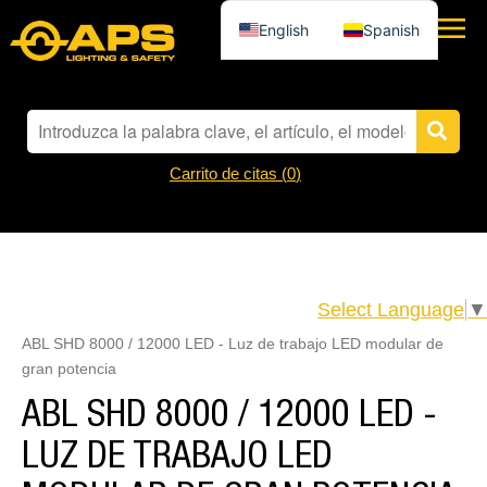
English
Spanish
Carrito de citas (
0
)
Select Language
▼
ABL SHD 8000 / 12000 LED - Luz de trabajo LED modular de
gran potencia
ABL SHD 8000 / 12000 LED -
LUZ DE TRABAJO LED