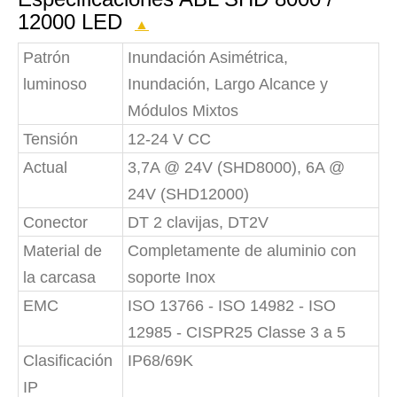
12000 LED
▲
Patrón
Inundación Asimétrica,
luminoso
Inundación, Largo Alcance y
Módulos Mixtos
Tensión
12-24 V CC
Actual
3,7A @ 24V (SHD8000), 6A @
24V (SHD12000)
Conector
DT 2 clavijas, DT2V
Material de
Completamente de aluminio con
la carcasa
soporte Inox
EMC
ISO 13766 - ISO 14982 - ISO
12985 - CISPR25 Classe 3 a 5
Clasificación
IP68/69K
IP