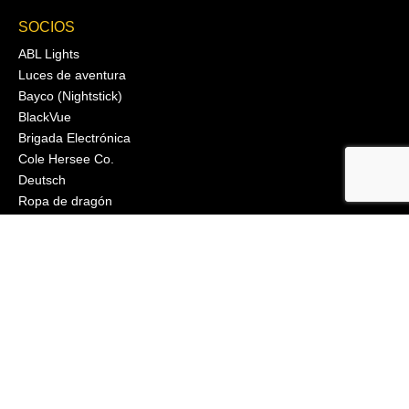
SOCIOS
ABL Lights
Luces de aventura
Bayco (Nightstick)
BlackVue
Brigada Electrónica
Cole Hersee Co.
Deutsch
Ropa de dragón
Driver Industrial Safety
ECCO
Señal Federal
FIAMM
Grote
J.W. Speaker
Klixon
Littelfuse
Ingeniería Macs