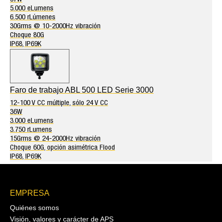
5.000 eLumens
6.500 rLúmenes
30Grms @ 10-2000Hz vibración
Choque 80G
IP68, IP69K
Faro de trabajo ABL 500 LED Serie 3000
12-100 V CC múltiple, sólo 24 V CC
36W
3.000 eLumens
3.750 rLumens
15Grms @ 24-2000Hz vibración
Choque 60G, opción asimétrica Flood
IP68, IP69K
EMPRESA
Quiénes somos
Visión, valores y carácter de APS