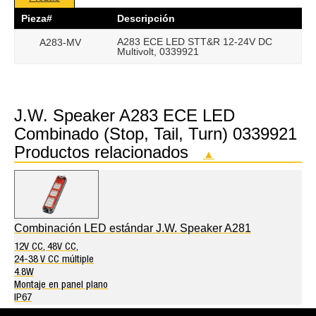
Pieza#
Descripción
A283 ECE LED STT&R 12-24V DC
A283-MV
Multivolt, 0339921
J.W. Speaker A283 ECE LED
Combinado (Stop, Tail, Turn) 0339921
Productos relacionados
▲
Combinación LED estándar J.W. Speaker A281
12V CC, 48V CC,
24-38 V CC múltiple
4.8W
Montaje en panel plano
IP67