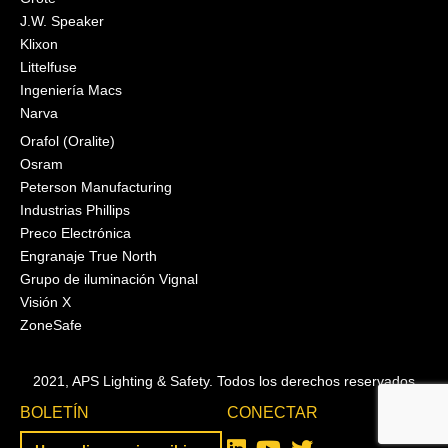
J.W. Speaker
Klixon
Littelfuse
Ingeniería Macs
Narva
Orafol (Oralite)
Osram
Peterson Manufacturing
Industrias Phillips
Preco Electrónica
Engranaje True North
Grupo de iluminación Vignal
Visión X
ZoneSafe
2021, APS Lighting & Safety. Todos los derechos reservados
BOLETÍN
CONECTAR