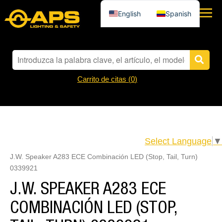
English
Spanish
Carrito de citas (
0
)
Select Language
▼
J.W. Speaker A283 ECE Combinación LED (Stop, Tail, Turn)
0339921
J.W. SPEAKER A283 ECE
COMBINACIÓN LED (STOP,