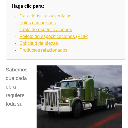
Haga clic para:
-
Características y ventajas
-
Fotos e imágenes
-
Tabla de especificaciones
-
Folleto de especificaciones (PDF)
-
Solicitud de piezas
-
Productos relacionados
Sabemos
que cada
obra
requiere
toda su