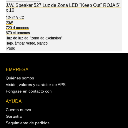
J.W. Speaker 527 Luz de Zona LED "Keep Out" ROJA 5"
x 10
12-24 V CC
20W
720 rLúmenes
670 eLúmenes
Haz de luz de "zona de exclusión".
Rojo, ámbar, verde, blanco
IP69K
EMPRESA
Quiénes somos
Visión, valores y carácter de APS
Póngase en contacto con
AYUDA
Cuenta nueva
Garantía
Seguimiento de pedidos