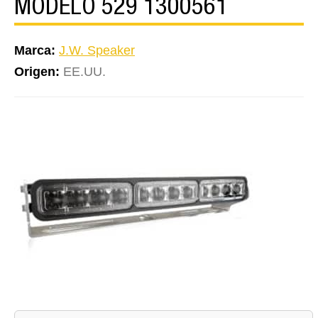
MODELO 529 1300561
Marca:
J.W. Speaker
Origen:
EE.UU.