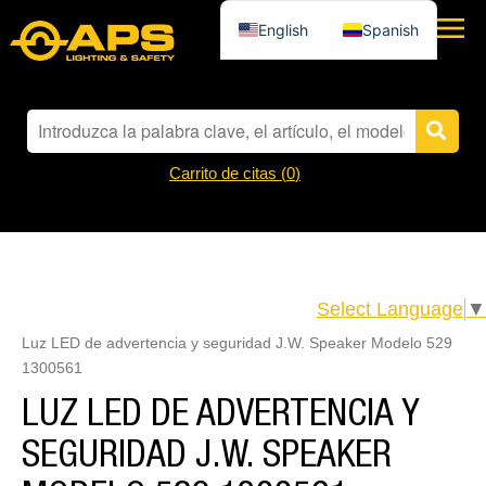
English
Spanish
Carrito de citas (
0
)
Select Language
▼
Luz LED de advertencia y seguridad J.W. Speaker Modelo 529
1300561
LUZ LED DE ADVERTENCIA Y
SEGURIDAD J.W. SPEAKER