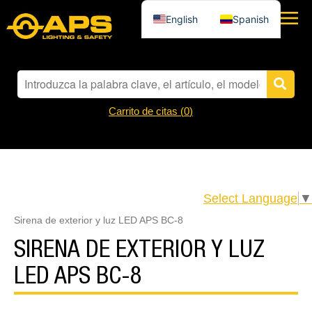
English
Spanish
Carrito de citas (
0
)
Select Language
▼
Sirena de exterior y luz LED APS BC-8
SIRENA DE EXTERIOR Y LUZ
LED APS BC-8