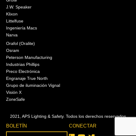
Grote
J.W. Speaker
Klixon
Littelfuse
Ingeniería Macs
Narva
Orafol (Oralite)
Osram
Peterson Manufacturing
Industrias Phillips
Preco Electrónica
Engranaje True North
Grupo de iluminación Vignal
Visión X
ZoneSafe
2021, APS Lighting & Safety. Todos los derechos reservados
BOLETÍN
CONECTAR