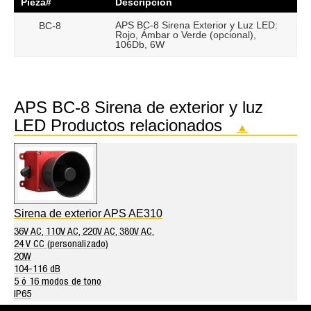
Pieza#
Descripción
APS BC-8 Sirena Exterior y Luz LED:
BC-8
Rojo, Ámbar o Verde (opcional),
106Db, 6W
APS BC-8 Sirena de exterior y luz
LED Productos relacionados
▲
Sirena de exterior APS AE310
36V AC, 110V AC, 220V AC, 380V AC,
24 V CC (personalizado)
20W
104-116 dB
5 ó 16 modos de tono
IP65