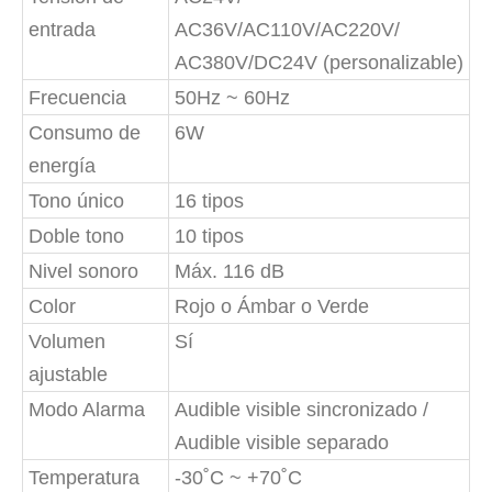
entrada
AC36V/AC110V/AC220V/
AC380V/DC24V (personalizable)
Frecuencia
50Hz ~ 60Hz
Consumo de
6W
energía
Tono único
16 tipos
Doble tono
10 tipos
Nivel sonoro
Máx. 116 dB
Color
Rojo o Ámbar o Verde
Volumen
Sí
ajustable
Modo Alarma
Audible visible sincronizado /
Audible visible separado
Temperatura
-30˚C ~ +70˚C