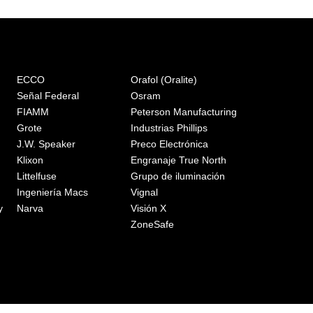
ECCO
Orafol (Oralite)
Señal Federal
Osram
FIAMM
Peterson Manufacturing
Grote
Industrias Phillips
J.W. Speaker
Preco Electrónica
Klixon
Engranaje True North
Littelfuse
Grupo de iluminación
Ingeniería Macs
Vignal
y
Narva
Visión X
ZoneSafe