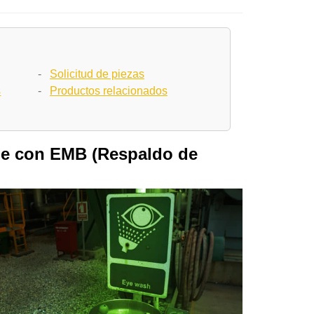
-
Solicitud de piezas
s
-
Productos relacionados
de con EMB (Respaldo de