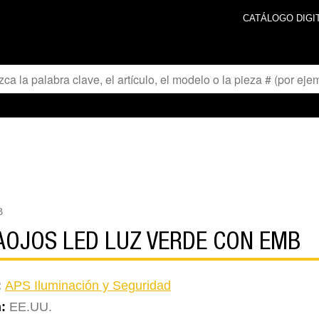
CATÁLOGO DIGI
B
AOJOS LED LUZ VERDE CON EMB
:
APS Iluminación y Seguridad
n:
EE.UU.