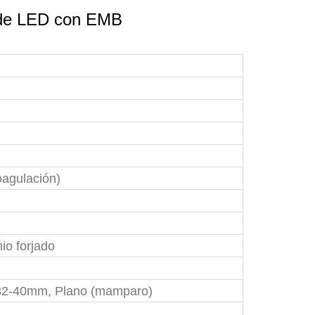
rde LED con EMB
agulación)
io forjado
 32-40mm, Plano (mamparo)