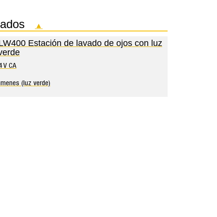
onados
▲
W400 Estación de lavado de ojos con luz
verde
4 V CA
úmenes (luz verde)