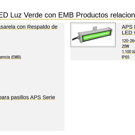
LED Luz Verde con EMB Productos relaci
sarela con Respaldo de
APS L
LED 
120-26
20W
1.100 l
gencia (EMB)
IP65
para pasillos APS Serie