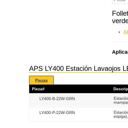
Folle
verd
A
Aplica
APS LY400 Estación Lavaojos 
Piezas
Pieza#
Descri
Estació
LY400-B-22W-GRN
mamparo
Estació
LY400-P-22W-GRN
espiga)