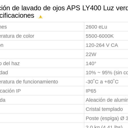
ción de lavado de ojos APS LY400 Luz ve
cificaciones
▲
nes
2600 eLu
ratura de color
5500-6000K
ón
120-264 V CA
22W
o del haz
140°
dad
10% ~ 95% (sin co
ratura de funcionamiento
-30˚C a +60˚C
icación IP
IP65
nda
Aleación de alumin
Cristal templado
Poste (espiga) Ø
2,0 kg (4,41 lbs)