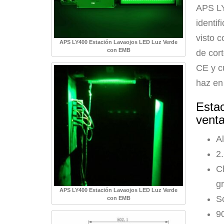
APS LY
identif
visto 
APS LY400 Estación Lavaojos LED Luz Verde
con EMB
de cort
CE y c
haz en 
Esta
vent
Al
2
Ch
gr
APS LY400 Estación Lavaojos LED Luz Verde
S
con EMB
9