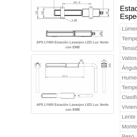
Esta
Espe
Lúme
Tempe
APS LY400 Estación Lavaojos LED Luz Verde
con EMB
Tensi
Vatios
Ángul
Hume
Tempe
Clasif
APS LY400 Estación Lavaojos LED Luz Verde
Vivie
con EMB
Lente
Monte
Peso