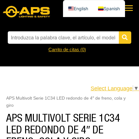
English
Spanish
Carrito de citas (
0
)
Select Language
▼
APS Multivolt Serie 1C34 LED redondo de 4″ de freno, cola y
giro
APS MULTIVOLT SERIE 1C34
LED REDONDO DE 4″ DE