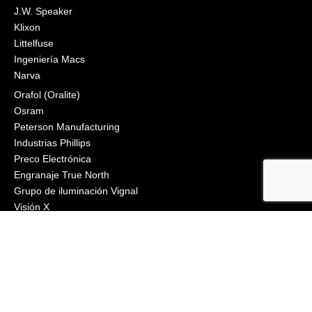
J.W. Speaker
Klixon
Littelfuse
Ingeniería Macs
Narva
Orafol (Oralite)
Osram
Peterson Manufacturing
Industrias Phillips
Preco Electrónica
Engranaje True North
Grupo de iluminación Vignal
Visión X
ZoneSafe
2021, APS Lighting & Safety. Todos los derechos reservados
BOLETÍN
CONECTAR
Haga clic para inscribirse