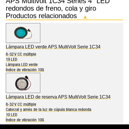
APS Multivolt 1C34 Series 4″ LED
redondos de freno, cola y giro
Productos relacionados
▲
Lámpara LED verde APS MultiVolt Serie 1C34
8-32 V CC múltiple
19 LED
Lámpara LED verde
Índice de vibración 10G
Lámpara LED de reserva APS MultiVolt Serie 1C34
8-32 V CC múltiple
Cabezal y arnés de la luz de cúpula blanca redonda
10 LED
Índice de vibración 10G