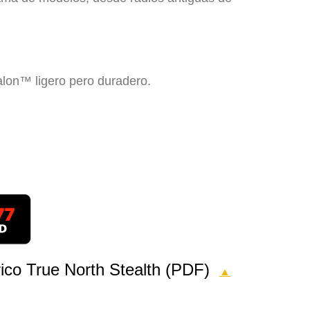
.
alon™ ligero pero duradero.
trico True North Stealth (PDF)
▲