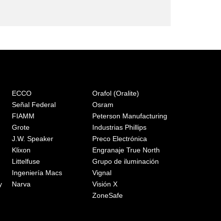
ECCO
Orafol (Oralite)
Señal Federal
Osram
FIAMM
Peterson Manufacturing
Grote
Industrias Phillips
J.W. Speaker
Preco Electrónica
Klixon
Engranaje True North
Littelfuse
Grupo de iluminación
Ingeniería Macs
Vignal
y
Narva
Visión X
ZoneSafe