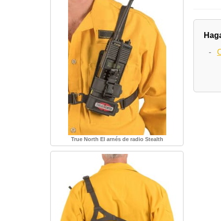
Haga
-
C
True North El arnés de radio Stealth