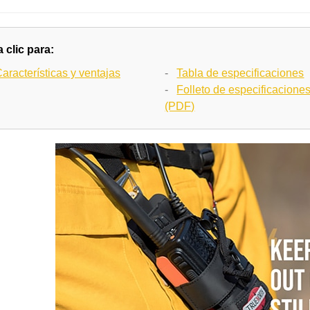
 clic para:
aracterísticas y ventajas
-
Tabla de especificaciones
-
Folleto de especificacione
(PDF)