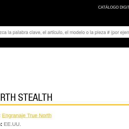
CATÁLOGO DIGI
ORTH STEALTH
:
Engranaje True North
n:
EE.UU.