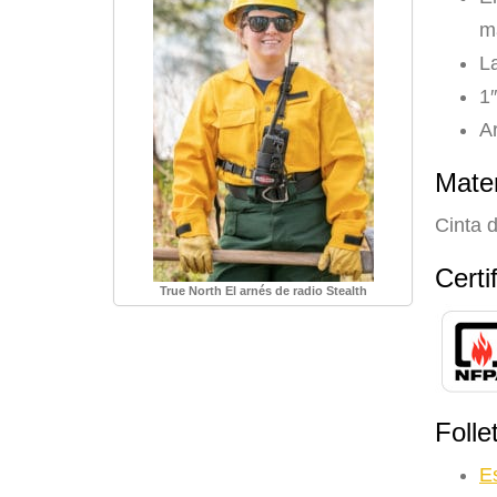
m
La
1
A
Mater
Cinta d
Certi
True North El arnés de radio Stealth
Folle
Es