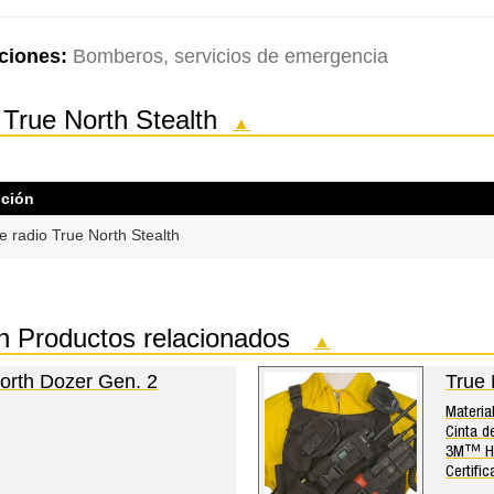
ciones:
Bomberos, servicios de emergencia
o True North Stealth
▲
pción
e radio True North Stealth
lth Productos relacionados
▲
North Dozer Gen. 2
True 
Materia
Cinta d
3M™ He
Certifi