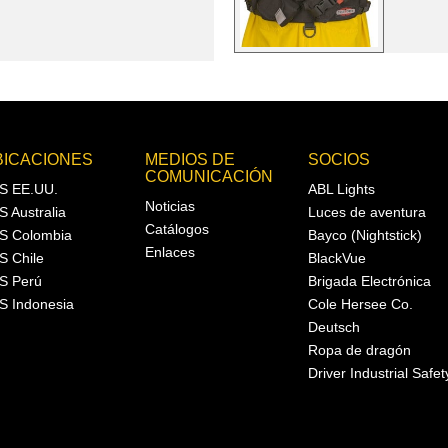
BICACIONES
MEDIOS DE
SOCIOS
COMUNICACIÓN
S EE.UU.
ABL Lights
Noticias
S Australia
Luces de aventura
Catálogos
S Colombia
Bayco (Nightstick)
Enlaces
S Chile
BlackVue
S Perú
Brigada Electrónica
S Indonesia
Cole Hersee Co.
Deutsch
Ropa de dragón
Driver Industrial Safet