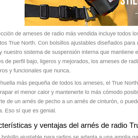
ección de arneses de radio más vendida incluye todos los
tos True North. Con bolsillos ajustables diseñados para
 y nuestro sistema de suspensión interna que mantiene es
es de perfil bajo, ligeros y mejorados, los arneses de 
ros y funcionales que nunca.
 huella más pequeña de todos los arneses, el True Nort
trapar el menor calor y mantenerte lo más cómodo posibl
rte de un arnés de pecho a un arnés de cinturón, o pued
. Eso sí que es genial.
terísticas y ventajas del arnés de radio T
l bolsillo ajustable para radios se adapta a una amplia