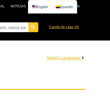
TAL
NOTICIAS
PÓNGASE EN CONTACTO CON
English
Spanish
Carrito de citas (
0
)
Select Language
▼