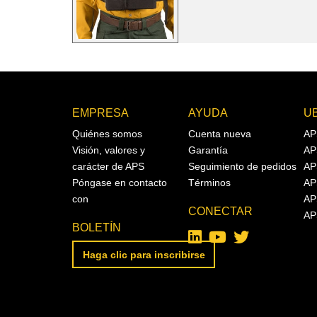
EMPRESA
AYUDA
U
Quiénes somos
Cuenta nueva
AP
Visión, valores y
Garantía
AP
carácter de APS
Seguimiento de pedidos
AP
Póngase en contacto
Términos
AP
con
AP
CONECTAR
AP
BOLETÍN
Haga clic para inscribirse