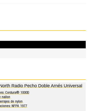
North Radio Pecho Doble Arnés Universal
les: Cordura® 1000D
e nailon
rrajes de nylon
caciones: NFPA 1977