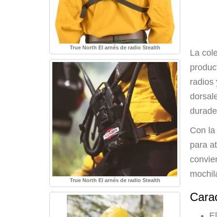
True North El arnés de radio Stealth
La col
produc
radios
dorsal
durade
Con la
para a
convie
mochila
True North El arnés de radio Stealth
Carac
E