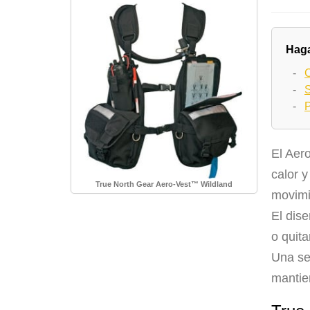
Haga
-
C
-
S
-
P
El Aer
calor 
True North Gear Aero-Vest™ Wildland
movimi
El dis
o quita
Una se
mantie