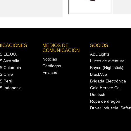
BICACIONES
MEDIOS DE
SOCIOS
COMUNICACIÓN
S EE.UU.
ABL Lights
Noticias
S Australia
Luces de aventura
Catálogos
S Colombia
Bayco (Nightstick)
Enlaces
S Chile
BlackVue
S Perú
Brigada Electrónica
S Indonesia
Cole Hersee Co.
Deutsch
Ropa de dragón
Driver Industrial Safet