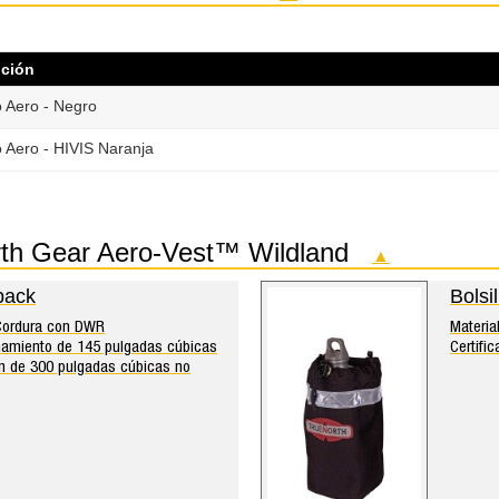
pción
 Aero - Negro
 Aero - HIVIS Naranja
orth Gear Aero-Vest™ Wildland
▲
back
Bolsi
 Cordura con DWR
Materia
enamiento de 145 pulgadas cúbicas
Certifi
ción de 300 pulgadas cúbicas no