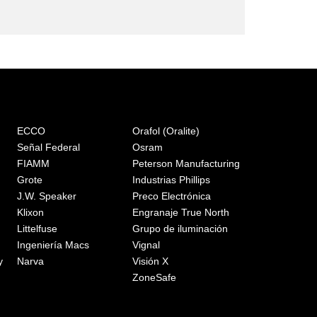
ECCO
Orafol (Oralite)
Señal Federal
Osram
FIAMM
Peterson Manufacturing
Grote
Industrias Phillips
J.W. Speaker
Preco Electrónica
Klixon
Engranaje True North
Littelfuse
Grupo de iluminación
Ingeniería Macs
Vignal
y
Narva
Visión X
ZoneSafe