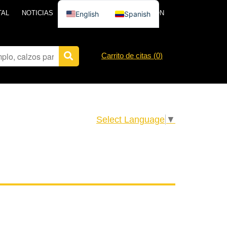
TAL
NOTICIAS
PÓNGASE EN CONTACTO CON
English
Spanish
Carrito de citas (
0
)
Select Language
▼