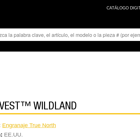
CATÁLOGO DIGI
-VEST™ WILDLAND
:
Engranaje True North
n:
EE.UU.