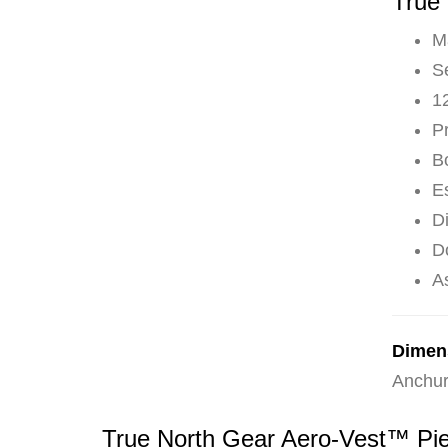
True
M
S
12
P
Bo
E
D
Do
A
Dimen
Anchur
True North Gear Aero-Vest™ Pi