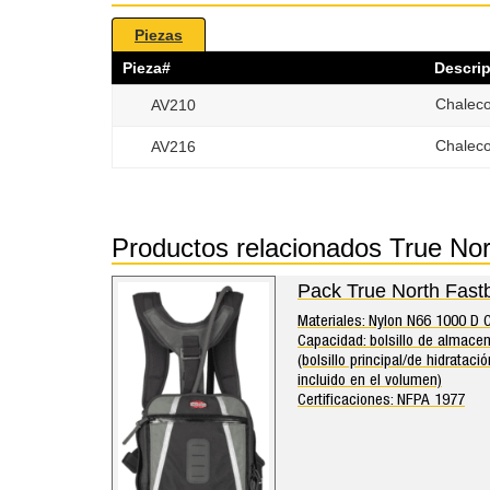
Piezas
Pieza#
Descri
Chaleco
AV210
Chaleco
AV216
Productos relacionados True N
Pack True North Fast
Materiales: Nylon N66 1000 D
Capacidad: bolsillo de almac
(bolsillo principal/de hidrata
incluido en el volumen)
Certificaciones: NFPA 1977