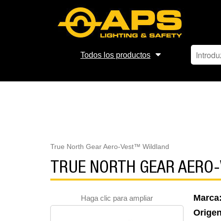
Todos los productos
True North Gear Aero-Vest™ Wildland
TRUE NORTH GEAR AERO
Marca
Haga clic para ampliar
Orige