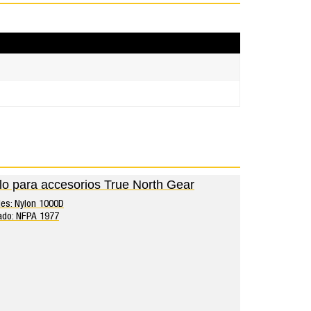
llo para accesorios True North Gear
les: Nylon 1000D
cado: NFPA 1977