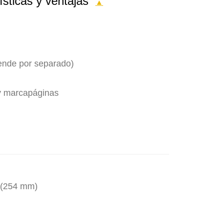
ísticas y ventajas
▲
vende por separado)
y marcapáginas
" (254 mm)