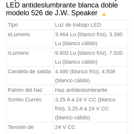
LED antideslumbrante blanca doble
modelo 526 de J.W. Speaker
▲
Tipo
Luz de trabajo LED
eLumens
3.464 Lu (blanco frío), 3.390
Lu (blanco cálido)
rLumens
9.900 Lu (blanco frío), 7.500
Lu (blanco cálido)
Candela de salida
4.480 (blanco frío), 4.508
(blanco cálido)
Patrón del haz
Haz antideslumbrante
Sorteo Curren
3,25 A a 24 V CC (blanco
frío), 3,25 A a 24 V CC
(blanco cálido)
Tensión de
24 V CC