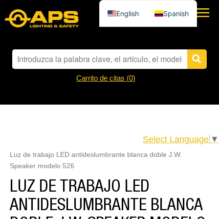
English
Spanish
Carrito de citas (
0
)
Select Language
▼
Luz de trabajo LED antideslumbrante blanca doble J.W.
Speaker modelo 526
LUZ DE TRABAJO LED
ANTIDESLUMBRANTE BLANCA