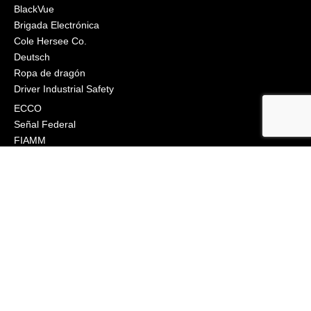
BlackVue
Brigada Electrónica
Cole Hersee Co.
Deutsch
Ropa de dragón
Driver Industrial Safety
ECCO
Señal Federal
FIAMM
Grote
J.W. Speaker
Klixon
Littelfuse
Ingeniería Macs
Narva
Orafol (Oralite)
Osram
Peterson Manufacturing
Industrias Phillips