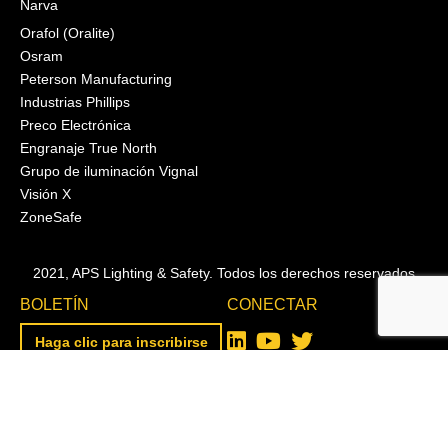
Narva
Orafol (Oralite)
Osram
Peterson Manufacturing
Industrias Phillips
Preco Electrónica
Engranaje True North
Grupo de iluminación Vignal
Visión X
ZoneSafe
2021, APS Lighting & Safety. Todos los derechos reservados
BOLETÍN
CONECTAR
Haga clic para inscribirse