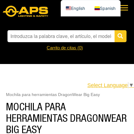
English
Spanish
Carrito de citas (
0
)
Select Language
▼
Mochila para herramientas DragonWear Big Easy
MOCHILA PARA
HERRAMIENTAS DRAGONWEAR
BIG EASY