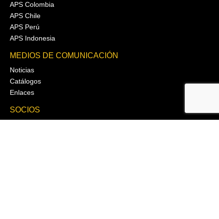
APS Colombia
APS Chile
APS Perú
APS Indonesia
MEDIOS DE COMUNICACIÓN
Noticias
Catálogos
Enlaces
SOCIOS
ABL Lights
Luces de aventura
Bayco (Nightstick)
BlackVue
Brigada Electrónica
Cole Hersee Co.
Deutsch
Ropa de dragón
Driver Industrial Safety