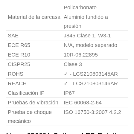
Policarbonato
Material de la carcasa
Aluminio fundido a
presión
SAE
J845 Clase 1, W3-1
ECE R65
N/A, modelo separado
ECE R10
10R-06.22895
CISPR25
Clase 3
ROHS
✓ - LCS210803145AR
REACH
✓ - LCS210803146AR
Clasificación IP
IP67
Pruebas de vibración
IEC 60068-2-64
Prueba de choque
ISO 16750-3:2007 4.2.2
mecánico