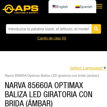
English
Spanish
Carrito de citas (
0
)
Select Language
▼
Narva 85660A Optimax Baliza LED giratoria con brida (ámbar)
NARVA 85660A OPTIMAX
BALIZA LED GIRATORIA CON
BRIDA (ÁMBAR)