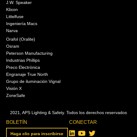
J.W. Speaker
Klixon
Littelfuse
Ingeniería Macs
Narva
Orafol (Oralite)
Osram
Peterson Manufacturing
Industrias Phillips
Preco Electrónica
Engranaje True North
Grupo de iluminación Vignal
Visión X
ZoneSafe
2021, APS Lighting & Safety. Todos los derechos reservados
BOLETÍN
CONECTAR
Haga clic para inscribirse