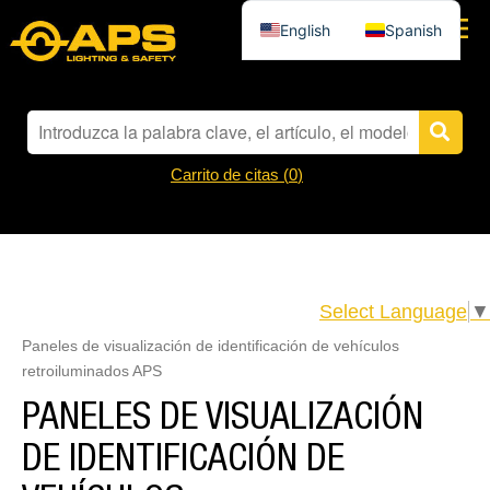
English
Spanish
Carrito de citas (
0
)
Select Language
▼
Paneles de visualización de identificación de vehículos
retroiluminados APS
PANELES DE VISUALIZACIÓN
DE IDENTIFICACIÓN DE