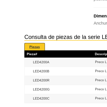
Dimen
Anchur
Consulta de piezas de la serie
Piezas
Pieza#
Descri
Preco L
LED4200A
Preco L
LED4200B
Preco L
LED4200R
Preco L
LED4200G
Preco L
LED4200C