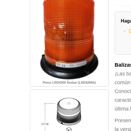
Haga
-
C
Baliz
¡Las b
común e
Preco LED4200 Ámbar (LED4200A)
Conoci
caracte
última 
Presen
la vers