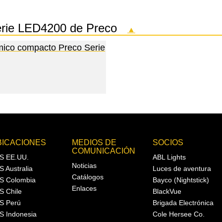
 serie LED4200 de Preco
▲
mico compacto Preco Serie
BICACIONES
MEDIOS DE
SOCIOS
COMUNICACIÓN
S EE.UU.
ABL Lights
Noticias
S Australia
Luces de aventura
Catálogos
S Colombia
Bayco (Nightstick)
Enlaces
S Chile
BlackVue
S Perú
Brigada Electrónica
S Indonesia
Cole Hersee Co.