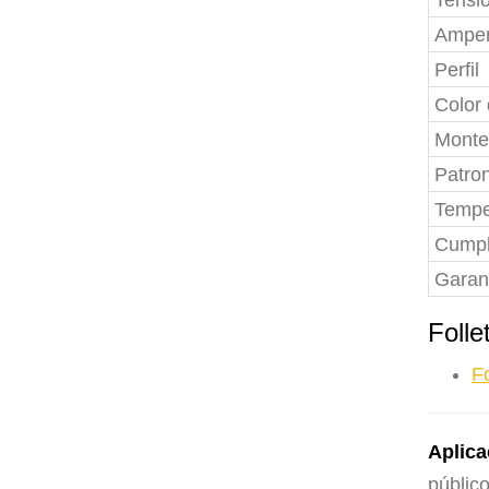
Tensi
Amper
Perfil
Color 
Monte
Patro
Tempe
Cumpl
Garan
Folle
F
Aplica
público