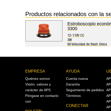
Productos relacionados con la
Estroboscopio econó
3300
12-110V CC
3W
80 Velocidad de flash: Único
EMPRESA
AYUDA
U
Quiénes somos
Cuenta nueva
AP
Visión, valores y
Garantía
AP
carácter de APS
Seguimiento de pedidos
AP
Póngase en contacto
Términos
AP
con
AP
CONECTAR
AP