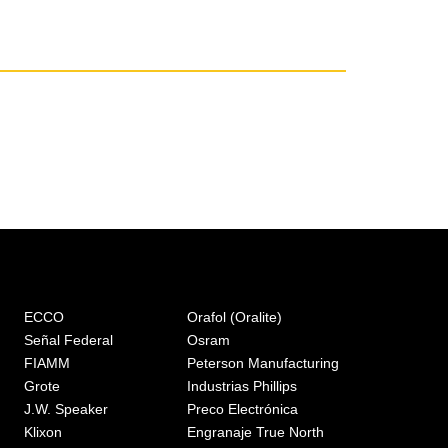
ECCO
Orafol (Oralite)
Señal Federal
Osram
FIAMM
Peterson Manufacturing
Grote
Industrias Phillips
J.W. Speaker
Preco Electrónica
Klixon
Engranaje True North