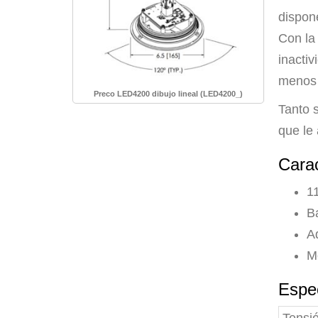
dispone
Con la
inacti
menos 
Preco LED4200 dibujo lineal (LED4200_)
Tanto 
que le
Carac
1
B
A
M
Espe