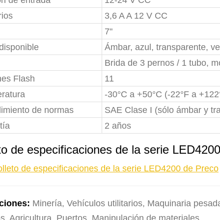
ón de entrada
12-24 V CC
ios
3,6 A A 12 V CC
7"
disponible
Ámbar, azul, transparente, ve
Brida de 3 pernos / 1 tubo, m
nes Flash
11
ratura
-30°C a +50°C (-22°F a +122
imiento de normas
SAE Clase I (sólo ámbar y t
tía
2 años
to de especificaciones de la serie LED42
olleto de especificaciones de la serie LED4200 de Preco
ciones:
Minería, Vehículos utilitarios, Maquinaria pesada
s, Agricultura, Puertos, Manipulación de materiales