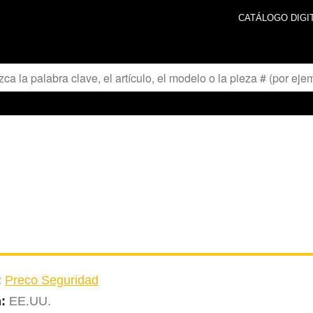
CATÁLOGO DIGI
:
Preco Seguridad
n:
EE.UU.