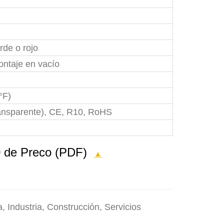
rde o rojo
ontaje en vacío
°F)
ransparente), CE, R10, RoHS
00 de Preco (PDF)
▲
, Industria, Construcción, Servicios