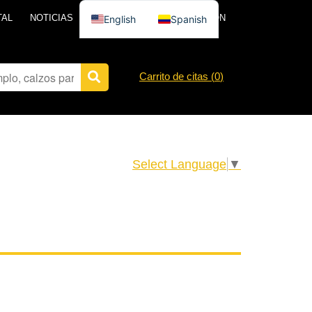
TAL
NOTICIAS
PÓNGASE EN CONTACTO CON
English
Spanish
Carrito de citas (
0
)
Select Language
▼