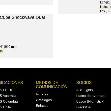
Longit
Índice 
IP68, I
X Cube Shockwave Dual
24″ (610 mm)
ms
BICACIONES
MEDIOS DE
SOCIOS
COMUNICACIÓN
S EE.UU.
ABL Lights
Noticias
S Australia
Luces de aventura
Catálogos
S Colombia
Bayco (Nightstick)
Enlaces
S Chile
BlackVue