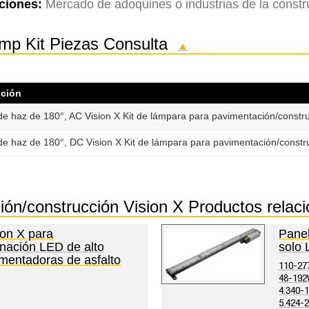
ciones:
Mercado de adoquines o industrias de la constr
Lamp Kit Piezas Consulta
▲
pción
de haz de 180°, AC Vision X Kit de lámpara para pavimentación/constr
de haz de 180°, DC Vision X Kit de lámpara para pavimentación/constr
ción/construcción Vision X Productos rel
ion X para
Pane
inación LED de alto
solo
mentadoras de asfalto
110-27
48-19
4.340-
5.424-