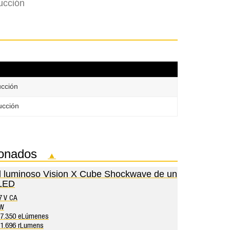
ucción
ucción
ucción
acionados
▲
l luminoso Vision X Cube Shockwave de un
 LED
7 V CA
2W
17.350 eLúmenes
21.696 rLumens