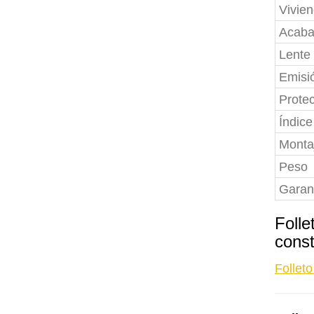
Vivie
Acab
Lente
Emisi
Protec
Índice
Monta
Peso
Garan
Folle
cons
Follet