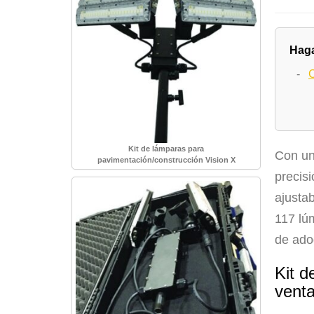
Haga
-
C
Kit de lámparas para
Con un 
pavimentación/construcción Vision X
precis
ajusta
117 lú
de adoq
Kit d
vent