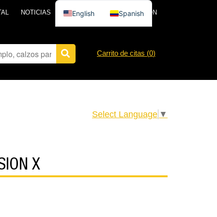
TAL
NOTICIAS
PÓNGASE EN CONTACTO CON
English
Spanish
Carrito de citas (
0
)
Select Language
▼
SION X