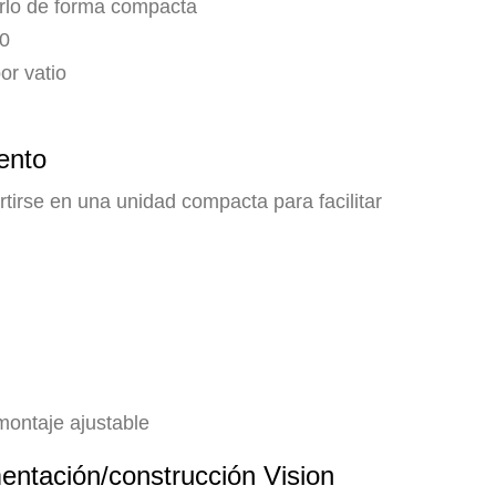
arlo de forma compacta
80
or vatio
ento
tirse en una unidad compacta para facilitar
montaje ajustable
mentación/construcción Vision