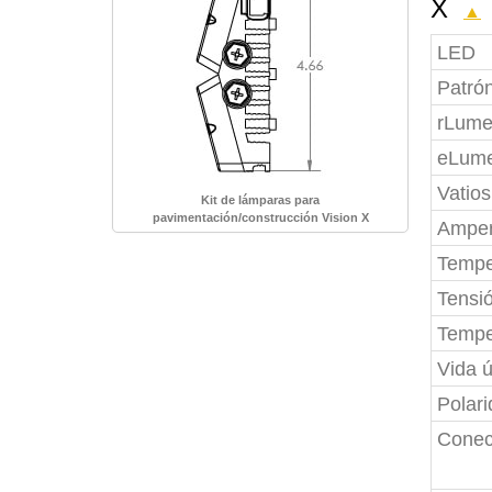
X
▲
LED
Patrón
rLume
eLum
Vatios
Kit de lámparas para
pavimentación/construcción Vision X
Amper
Tempe
Tensi
Tempe
Vida út
Polar
Conec