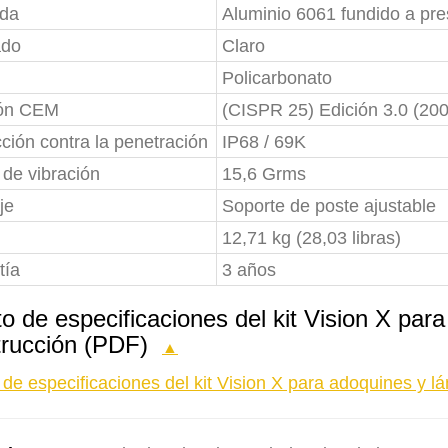
nda
Aluminio 6061 fundido a pre
ado
Claro
Policarbonato
ón CEM
(CISPR 25) Edición 3.0 (20
ción contra la penetración
IP68 / 69K
 de vibración
15,6 Grms
je
Soporte de poste ajustable
12,71 kg (28,03 libras)
tía
3 años
to de especificaciones del kit Vision X pa
trucción (PDF)
▲
o de especificaciones del kit Vision X para adoquines y 