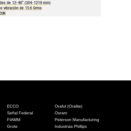
udes de 12-48″ (304-1219 mm)
de vibración de 15,6 Grms
P69K
ECCO
Orafol (Oralite)
Señal Federal
Osram
FIAMM
Peterson Manufacturing
Grote
Industrias Phillips