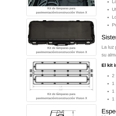
L
Kit de lámparas para
U
pavimentación/construcción Vision X
L
P
Sist
La luz
Kit de lámparas para
pavimentación/construcción Vision X
su alm
El kit 
2
1
1
Kit de lámparas para
1
pavimentación/construcción Vision X
Espec