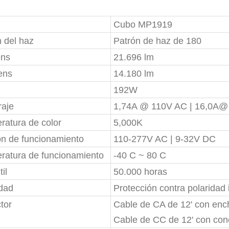
Cubo MP1919
 del haz
Patrón de haz de 180
ns
21.696 lm
ens
14.180 lm
192W
aje
1,74A @ 110V AC | 16,0A
ratura de color
5,000K
ón de funcionamiento
110-277V AC | 9-32V DC
ratura de funcionamiento
-40 C ~ 80 C
il
50.000 horas
idad
Protección contra polaridad 
tor
Cable de CA de 12' con enc
Cable de CC de 12' con cone