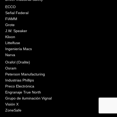
ECCO
Señal Federal
FIAMM
Grote
J.W. Speaker
Klixon
Littelfuse
Ingeniería Macs
Narva
Orafol (Oralite)
Osram
Peterson Manufacturing
Industrias Phillips
Preco Electrónica
Engranaje True North
Grupo de iluminación Vignal
Visión X
ZoneSafe