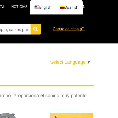
TAL
NOTICIAS
PÓNGASE EN CONTACTO CON
English
Spanish
Carrito de citas (
0
)
Select Language
▼
rreno. Proporciona el sonido muy potente