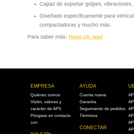
Capaz de soportar golpes, vibraciones,
Diseñado específicamente para vehícul
compactadoras y mucho más.
Para saber más:
Haga clic aquí
EMPRESA
AYUDA
U
Quiénes somos
Cuenta nueva
AP
Visión, valores y
Garantía
AP
carácter de APS
Seguimiento de pedidos
AP
Póngase en contacto
Términos
AP
con
AP
CONECTAR
AP