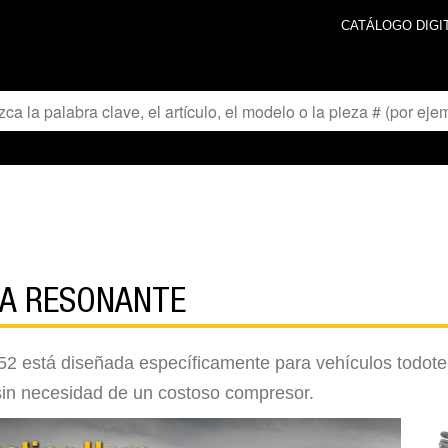
CATÁLOGO DIGI
NA RESONANTE
52 está diseñada específicamente para vehículos todote
 sin necesidad de un costoso compresor.