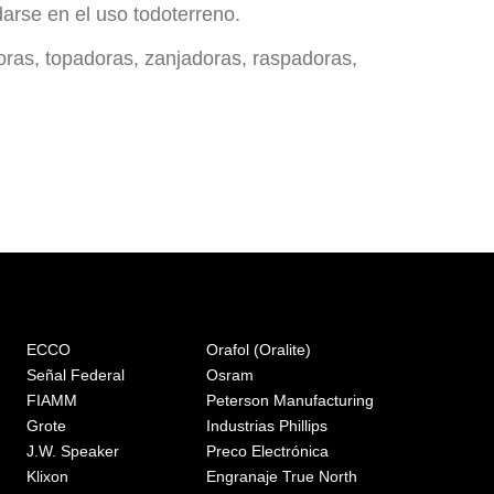
arse en el uso todoterreno.
ras, topadoras, zanjadoras, raspadoras,
ECCO
Orafol (Oralite)
Señal Federal
Osram
FIAMM
Peterson Manufacturing
Grote
Industrias Phillips
J.W. Speaker
Preco Electrónica
Klixon
Engranaje True North