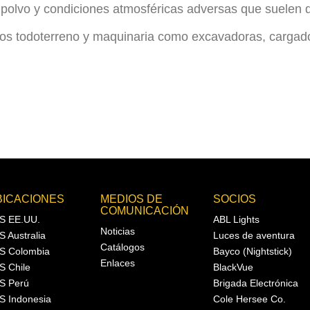
 polvo y condiciones atmosféricas adversas que suelen d
os todoterreno y maquinaria como excavadoras, cargado
BICACIONES
MEDIOS DE
SOCIOS
COMUNICACIÓN
S EE.UU.
ABL Lights
Noticias
S Australia
Luces de aventura
Catálogos
S Colombia
Bayco (Nightstick)
Enlaces
S Chile
BlackVue
S Perú
Brigada Electrónica
S Indonesia
Cole Hersee Co.