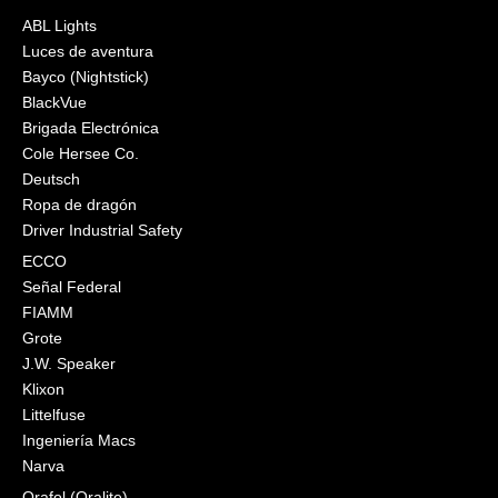
ABL Lights
Luces de aventura
Bayco (Nightstick)
BlackVue
Brigada Electrónica
Cole Hersee Co.
Deutsch
Ropa de dragón
Driver Industrial Safety
ECCO
Señal Federal
FIAMM
Grote
J.W. Speaker
Klixon
Littelfuse
Ingeniería Macs
Narva
Orafol (Oralite)