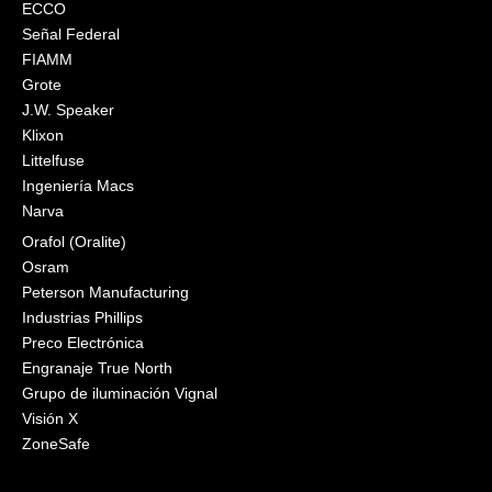
ECCO
Señal Federal
FIAMM
Grote
J.W. Speaker
Klixon
Littelfuse
Ingeniería Macs
Narva
Orafol (Oralite)
Osram
Peterson Manufacturing
Industrias Phillips
Preco Electrónica
Engranaje True North
Grupo de iluminación Vignal
Visión X
ZoneSafe