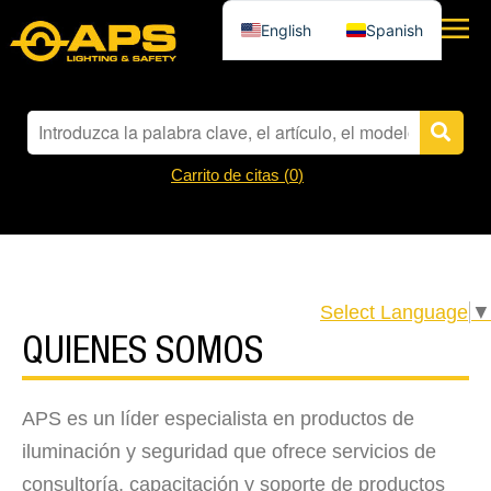
English
Spanish
Carrito de citas (
0
)
Select Language
▼
QUIENES SOMOS
APS es un líder especialista en productos de
iluminación y seguridad que ofrece servicios de
consultoría, capacitación y soporte de productos