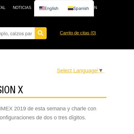
TAL
NOTICIAS
PÓNGASE EN CONTACTO CON
English
Spanish
Carrito de citas (
0
)
Select Language
▼
SION X
a AIMEX 2019 de esta semana y charle con
nfiguraciones de dos o tres dígitos.