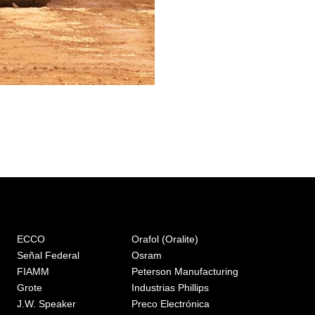
ECCO
Orafol (Oralite)
Señal Federal
Osram
FIAMM
Peterson Manufacturing
Grote
Industrias Phillips
J.W. Speaker
Preco Electrónica