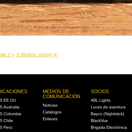
de 2 y 3 dígitos Vision X
BICACIONES
MEDIOS DE
SOCIOS
COMUNICACIÓN
S EE.UU.
ABL Lights
Noticias
S Australia
Luces de aventura
Catálogos
S Colombia
Bayco (Nightstick)
Enlaces
S Chile
BlackVue
S Perú
Brigada Electrónica