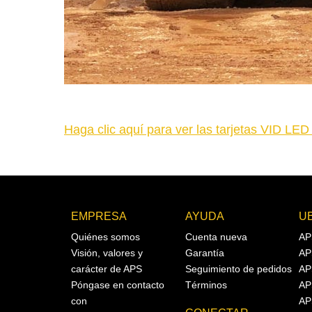
Haga clic aquí para ver las tarjetas VID LED 
EMPRESA
AYUDA
U
Quiénes somos
Cuenta nueva
AP
Visión, valores y
Garantía
AP
carácter de APS
Seguimiento de pedidos
AP
Póngase en contacto
Términos
AP
con
AP